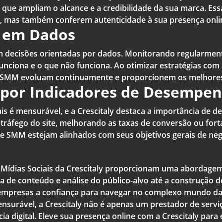
ias que ampliam o alcance e a credibilidade da sua marca. E
, mas também conferem autenticidade à sua presença onli
 em Dados
 decisões orientadas por dados. Monitorando regularment
funciona e o que não funciona. Ao otimizar estratégias co
de SMM evoluam continuamente e proporcionem os melhores 
por Indicadores de Desempen
 é mensurável, e a Crescitaly destaca a importância de def
ráfego do site, melhorando as taxas de conversão ou for
de SMM estejam alinhados com seus objetivos gerais de neg
 Mídias Sociais da Crescitaly proporcionam uma abordage
ca de conteúdo e análise do público-alvo até a construção
s empresas a confiança para navegar no complexo mundo das
surável, a Crescitaly não é apenas um prestador de serviç
a digital. Eleve sua presença online com a Crescitaly par