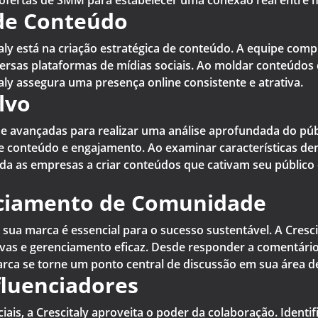
 ofertas de SMM para estabelecer uma conexão real entre m
 de Conteúdo
taly está na criação estratégica de conteúdo. A equipe com
ersas plataformas de mídias sociais. Ao moldar conteúdos 
aly assegura uma presença online consistente e atrativa.
lvo
lise avançadas para realizar uma análise aprofundada do pú
 de conteúdo e engajamento. Ao examinar características de
uda as empresas a criar conteúdos que cativam seu público
ciamento de Comunidade
a marca é essencial para o sucesso sustentável. A Crescit
vas e gerenciamento eficaz. Desde responder a comentário
arca se torne um ponto central de discussão em sua área d
fluenciadores
iais, a Crescitaly aproveita o poder da colaboração. Identi