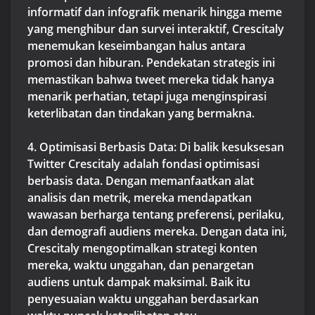
informatif dan infografik menarik hingga meme
yang menghibur dan survei interaktif, Crescitaly
menemukan keseimbangan halus antara
promosi dan hiburan. Pendekatan strategis ini
memastikan bahwa tweet mereka tidak hanya
menarik perhatian, tetapi juga menginspirasi
keterlibatan dan tindakan yang bermakna.
4. Optimisasi Berbasis Data: Di balik kesuksesan
Twitter Crescitaly adalah fondasi optimisasi
berbasis data. Dengan memanfaatkan alat
analisis dan metrik, mereka mendapatkan
wawasan berharga tentang preferensi, perilaku,
dan demografi audiens mereka. Dengan data ini,
Crescitaly mengoptimalkan strategi konten
mereka, waktu unggahan, dan penargetan
audiens untuk dampak maksimal. Baik itu
penyesuaian waktu unggahan berdasarkan