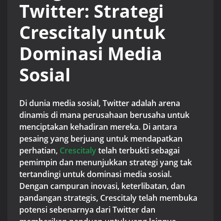
Twitter: Strategi
Crescitaly untuk
Dominasi Media
Sosial
Di dunia media sosial, Twitter adalah arena
dinamis di mana perusahaan berusaha untuk
menciptakan kehadiran mereka. Di antara
pesaing yang berjuang untuk mendapatkan
perhatian,
Crescitaly
telah terbukti sebagai
pemimpin dan menunjukkan strategi yang tak
tertandingi untuk dominasi media sosial.
Dengan campuran inovasi, keterlibatan, dan
pandangan strategis, Crescitaly telah membuka
potensi sebenarnya dari Twitter dan