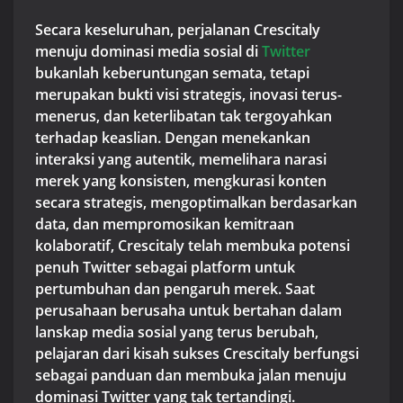
Secara keseluruhan, perjalanan Crescitaly
menuju dominasi media sosial di
Twitter
bukanlah keberuntungan semata, tetapi
merupakan bukti visi strategis, inovasi terus-
menerus, dan keterlibatan tak tergoyahkan
terhadap keaslian. Dengan menekankan
interaksi yang autentik, memelihara narasi
merek yang konsisten, mengkurasi konten
secara strategis, mengoptimalkan berdasarkan
data, dan mempromosikan kemitraan
kolaboratif, Crescitaly telah membuka potensi
penuh Twitter sebagai platform untuk
pertumbuhan dan pengaruh merek. Saat
perusahaan berusaha untuk bertahan dalam
lanskap media sosial yang terus berubah,
pelajaran dari kisah sukses Crescitaly berfungsi
sebagai panduan dan membuka jalan menuju
dominasi Twitter yang tak tertandingi.