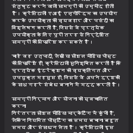
संतुष्ट करने वाली सामग्री की उम्मीद होती
है। क्रेसिटाली एआई एल्गोरिदम का उपयोग
करके उपयोक्ता की व्यवहार और पसंदों का
विश्लेषण करती है, जिससे वे प्रत्येक
उपयोक्ता के लिए पूरी तरह से निर्देशित
सामग्री की सिफारिश कर सकते हैं।
चाहे वह उत्पादों, लेखों या सोशल मीडिया पोस्ट
की सिफारिशें हों, क्रेसिटाली सुनिश्चित करती है कि
प्रत्येक इंटरेक्शन को व्यक्तिगत और
उपयुक्त महसूस हो, जिससे वे अपने दर्शकों
के साथ गहरे संबंध बनाने में मदद करती हैं।
सामग्री निर्माण और योजना को स्वचालित
करना
निरंतरता सोशल मीडिया मार्केटिंग में कुंजी है,
लेकिन नियमित पोस्टिंग का समय बचाना बहुत
समय और संसाधन लेता है। क्रेसिटाली इस