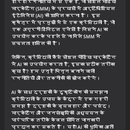
हो रही रणनीतियों में से एक है, जो सोशल मीडिया
मार्केटिंग (SMM) के प्रयासों में आर्टिफिशियल
इंटेलिजेंस (AI) को शामिल करना है। इस
क्षेत्र में प्रमुखों में से एक क्रेसिटाली है, जो
एक अग्रणी डिजिटल एजेंसी है जिसने AI का
उपयोग करके पहले से ना मिले SMM में
सफलता हासिल की है।
लेकिन, क्रेसिटाली कैसे सोशल मीडिया मार्केटिंग
में AI का उपयोग करता है, इसका सटीक तरीका
क्या है? हम उन्हें भिन्न बनाने वाली
रणनीतियों और तकनीकों की खोज करेंगे।
AI के साथ दर्शकों के दृष्टिकोण को समझना
क्रेसिटाली के उपाय के केंद्र में एक गहरी
समझ है दर्शकों के व्यवहार और पसंद।
मार्केटिंग और जनसांख्यिकी अध्ययन के
पारंपरिक तरीके केवल सीमित जानकारी
प्रदान कर सकते हैं। यहाँ AI की भूमिका आती