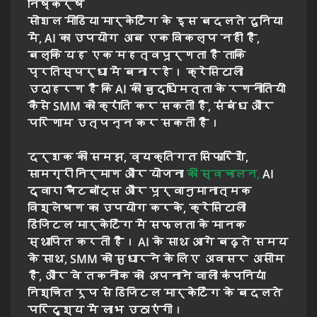
निष्कर्ष
सोशल मीडिया मार्केटिंग के इस बदलते दुनिया
में, AI का उपयोग अब एक विकल्प नहीं है,
बल्कि यह एक महत्वपूर्णता है ताकि
प्रतिस्पर्धा में बना रहे। क्रेसिटाली
उदाहरण है कि AI की बुद्धिमत्ता के रणनीतियों
कैसे SMM को क्रांति कर सकती है, संबंध और
परिणाम उत्पन्न कर सकती है।
दर्शक की समझ, व्यक्तिगत सिफारिशें,
सामग्री निर्माण और योजना
की स्वचालन,
AI
द्वारा चैटबॉट्स और पूर्वानुमानात्मक
विश्लेषण का उपयोग करके, क्रेसिटाली
डिजिटल मार्केटिंग में सफलता के मानक
स्थापित करती है। AI के साथ आगे बढ़ते समय
के साथ, SMM को सुधारने के लिए अवसर असीम
हैं, और वे तकनीक को अपनाने वाली कंपनियां
निश्चित रूप से डिजिटल मार्केटिंग के बदलते
परिदृश्य में लाभ उठाएंगी।