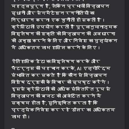
महत्वपूर्ण है, लेकिन प्रभावी विज्ञापन
स्थानों और सेगमेंटेशन रणनीतियों का
निर्धारण करना एक चुनौती हो सकती है।
क्रेसिटाली उपयोग करती है पूर्वानुमानात्मक
विश्लेषण की शक्ति को विज्ञापन की अवधारणा
को अच्छा करने के लिए और निवेश का मूल्यांकन
में अधिकतम लाभ हासिल करने के लिए।
ऐतिहासिक डेटा का विश्लेषण करके और
पैटर्न्स की पहचान करके, AI एल्गोरिदम
संभावित कर सकते हैं कि कौन से विज्ञापन
विशेष दर्शकों के विचार को स्पष्ट करेंगे।
इससे क्रेसिटाली को अधिक संवितरित रूप से
विज्ञापन की बजट को आवंटित करने में
सक्षम होता है, सुनिश्चित करता है कि
प्रत्येक निवेश कर रहे डॉलर का अधिकतम
लाभ हो।