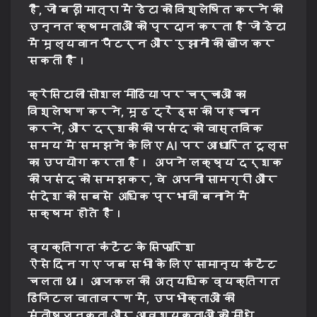
है, जो बड़ी मात्रा में डेटा को विश्लेषित करने की
उन्नत क्षमताओं को प्रदान करता है जो डेटा
में मूल्यवान पैटर्न और रुझानों की खोज कर
सकती है।
क्रेसिटाली सोशल मीडिया पर चर्चाओं का
विश्लेषण करने, मूड ट्रेंड्स की पहचान
करने, और दर्शकों की पसंद को वास्तविक
समय में समझने के लिए AI पर आधारित टूल्स
का उपयोग करता है। अपने लक्ष्य दर्शक
की पसंद को समझकर, वे अपनी सामग्री और
संदेश को सबसे अधिक प्रभावी बनाने में
सक्षम होते हैं।
व्यक्तिगत कंटेंट के सिफारिश
ऐसे दिन गए जब सभी के लिए सामान्य कंटेंट
चलता था। आजकल की अत्यधिक व्यक्तिगत
डिजिटल वातावरण में, उपभोक्ताओं की
संतोषजनकता और आवश्यकताओं को सीधे