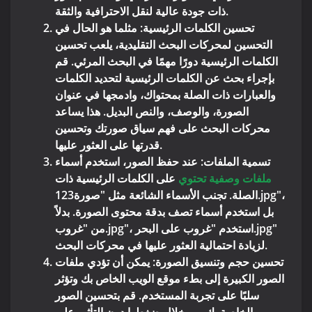
ذات جودة عالية لنقل الاحترافية والثقة.
تحسين الكلمات الرئيسية
: مثلما هو الحال في
التحسين لمحركات البحث التقليدية، يلعب تحسين
الكلمات الرئيسية دورًا مهمًا في البحث المرئي. قم
بإجراء بحث عن الكلمات الرئيسية لتحديد الكلمات
والعبارات ذات الصلة بمحتواك، وادمجها في عنوان
الصورة، والوصف، والنص البديل. هذا يساعد
محركات البحث على فهم سياق صورتك وتحسين
قدرتها على العثور عليها.
تسمية الملفات
: عند حفظ الصور، استخدم أسماء
ملفات وصفية تحتوي
على الكلمات الرئيسية ذات
الصلة. تجنب الأسماء الشائعة مثل "صورة123.jpg"،
بل استخدم أسماء تصف بدقة محتوى الصورة. بدلاً
من "غروب.jpg"، استخدم "غروب على البحر.jpg"
لزيادة احتمالية العثور عليها في محركات البحث.
تحسين حجم وتنسيق الصورة
: يمكن أن تؤدي ملفات
الصور الكبيرة إلى بطء موقع الويب الخاص بك وتؤثر
سلبًا على تجربة المستخدم. قم بتحسين الصور
الخاصة بك من خلال ضغطها دون التأثير على