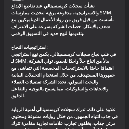
نشأت سجلات كريسسيتالي عند تقاطع الإبداع
والاستراتيجية، مدفوعة برؤية لتحديث ممارسات SMM.
تأسست من قبل فريق من رواد الأعمال الديناميكيين مع
شغف بالابتكار، حصلت الشركة بسرعة على الاعتراف
بتقديمها لنهج جديد في التسويق الرقمي.
استراتيجيات النجاح:
في قلب نجاح سجلات كريسسيتالي، يكمن نهج استراتيجي
لـ SMM. بدلاً من اتباع حلاً واحدًا للجميع، تولي الشركة
اهتمامًا خاصًا بالاستراتيجيات المخصصة التي تتماشى مع
جمهورها المستهدف. من خلال استخدام التحليلات البيانية
والبحث السوقي، تحدد الشركة تفضيلات العملاء
والاتجاهات والسلوكيات، مما يسمح بالتوجيه والتفاعل
الدقيق.
علاوة على ذلك، تدرك سجلات كريسسيتالي أهمية الرواية
في جذب انتباه الجمهور. من خلال روايات مشوقة ومحتوى
مرئي جذاب، يخلقون تجارب علامات تجارية مغامرة تترك