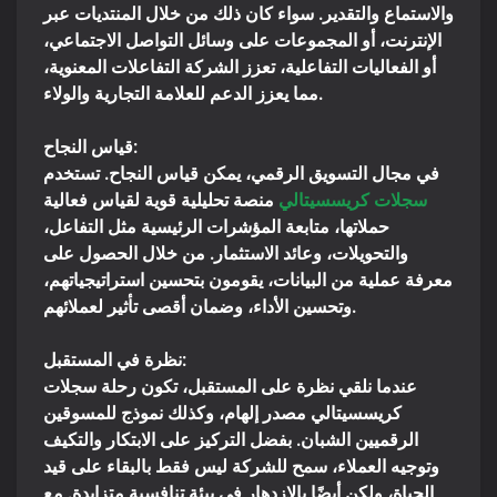
والاستماع والتقدير. سواء كان ذلك من خلال المنتديات عبر
الإنترنت، أو المجموعات على وسائل التواصل الاجتماعي،
أو الفعاليات التفاعلية، تعزز الشركة التفاعلات المعنوية،
مما يعزز الدعم للعلامة التجارية والولاء.
قياس النجاح:
في مجال التسويق الرقمي، يمكن قياس النجاح. تستخدم
سجلات كريسسيتالي
منصة تحليلية قوية لقياس فعالية
حملاتها، متابعة المؤشرات الرئيسية مثل التفاعل،
والتحويلات، وعائد الاستثمار. من خلال الحصول على
معرفة عملية من البيانات، يقومون بتحسين استراتيجياتهم،
وتحسين الأداء، وضمان أقصى تأثير لعملائهم.
نظرة في المستقبل:
عندما نلقي نظرة على المستقبل، تكون رحلة سجلات
كريسسيتالي مصدر إلهام، وكذلك نموذج للمسوقين
الرقميين الشبان. بفضل التركيز على الابتكار والتكيف
وتوجيه العملاء، سمح للشركة ليس فقط بالبقاء على قيد
الحياة، ولكن أيضًا بالازدهار في بيئة تنافسية متزايدة. مع