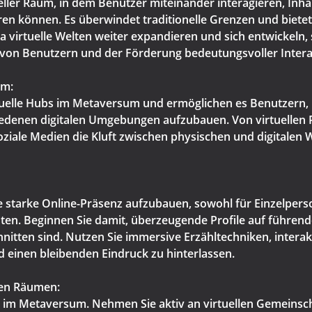
eller Raum, in dem Benutzer miteinander interagieren, Inhalt
können. Es überwindet traditionelle Grenzen und bietet g
a virtuelle Welten weiter expandieren und sich entwickeln, 
 von Benutzern und der Förderung bedeutungsvoller Intera
um:
rtuelle Hubs im Metaversum und ermöglichen es Benutzern,
iedenen digitalen Umgebungen aufzubauen. Von virtuellen R
oziale Medien die Kluft zwischen physischen und digitalen
e starke Online-Präsenz aufzubauen, sowohl für Einzelpers
hten. Beginnen Sie damit, überzeugende Profile auf führen
chnitten sind. Nutzen Sie immersive Erzähltechniken, inter
 einen bleibenden Eindruck zu hinterlassen.
len Räumen:
 im Metaversum. Nehmen Sie aktiv an virtuellen Gemeinscha