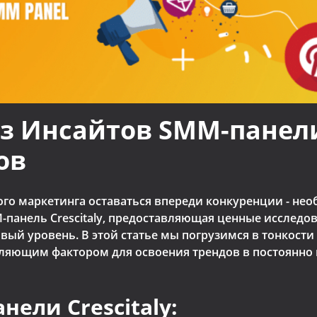
з Инсайтов SMM-панели 
ов
о маркетинга оставаться впереди конкуренции - не
M-панель Crescitaly, предоставляющая ценные исследо
ый уровень. В этой статье мы погрузимся в тонкости 
еделяющим фактором для освоения трендов в постоян
ели Crescitaly: