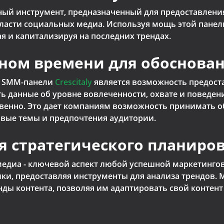
ксный инструмент, предназначенный для предоставлен
ласти социальных медиа. Используя мощь этой панел
 и капитализируя на последних трендах.
ьном времени для обоснова
й SMM-панели
Crescitaly
является возможность предост
ь данные об уровне вовлеченности, охвате и поведе
венно. Это дает компаниям возможность принимать 
овые темы и предпочтения аудитории.
я стратегического планиро
едиа - ключевой аспект любой успешной маркетингово
ки, предоставляя инструменты для анализа трендов.
нды контента, позволяя им адаптировать свой контент