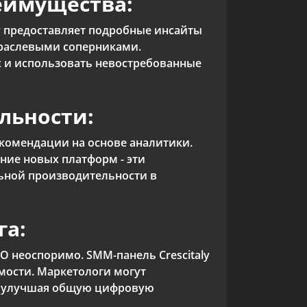
еимущества:
ly предоставляет подробные инсайты
траслевыми соперниками.
х и использовать невостребованные
льности:
рекомендации на основе аналитики.
ние новых платформ - эти
ьной производительности в
га:
 неоспоримо. SMM-панель Crescitaly
мости. Маркетологи могут
O, улучшая общую цифровую