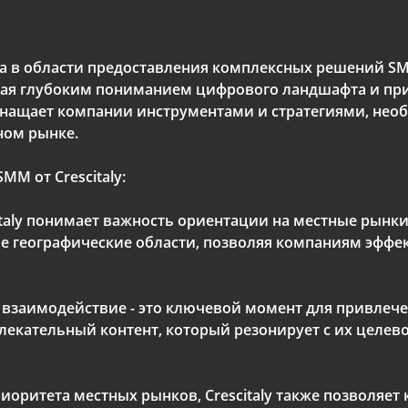
дера в области предоставления комплексных решений 
адая глубоким пониманием цифрового ландшафта и п
 оснащает компании инструментами и стратегиями, не
ном рынке.
M от Crescitaly:
italy понимает важность ориентации на местные рынк
ые географические области, позволяя компаниям эффе
взаимодействие - это ключевой момент для привлечен
лекательный контент, который резонирует с их целев
риоритета местных рынков, Crescitaly также позволя