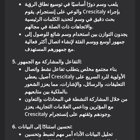
يلعب وسم دورًا أساسيًا في توسيع نطاق الرؤية
والوعي على إنستجرام. يقوم Crescitaly بإجراء
بحث دقيق في وسم لتحديد الكلمات الرئيسية
والاتجاهات ذات الصلة في مجالهم.
يجدون التوازن بين استخدام وسم شائع للوصول إلى
جمهور أوسع ووسم الفئة لإنشاء اتصال أكثر فعالية
مع جمهورهم المستهدف.
5. التفاعل والمشاركة مع الجمهور:
بناء مجتمع مخلص يتطلب تفاعل نشط واتصال
أصيل. يعطي Crescitaly الأولوية للرد السريع على
التعليقات، والرسائل، والإشارات، مما يعزز الشعور
بالملكية بين متابعيهم.
من خلال المشاركة النشطة في المحادثات والتعاون
مع المؤثرين وداعمي العلامات التجارية، يعزز
Crescitaly وجودهم وثقتهم على إنستجرام.
6. تحسين استنادًا إلى البيانات:
تحليل البيانات الأداء أمر مهم لضبط وتحسين