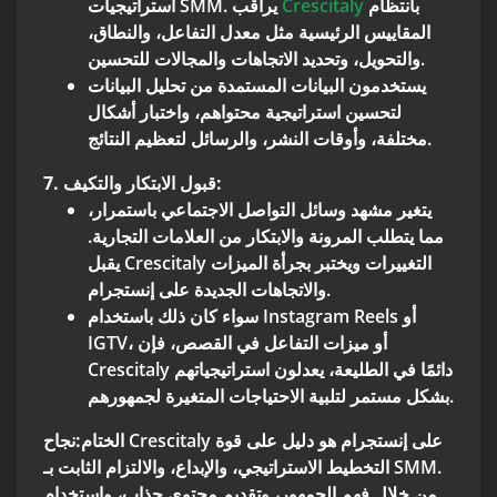
بانتظام
Crescitaly
استراتيجيات SMM. يراقب
المقاييس الرئيسية مثل معدل التفاعل، والنطاق،
والتحويل، وتحديد الاتجاهات والمجالات للتحسين.
يستخدمون البيانات المستمدة من تحليل البيانات
لتحسين استراتيجية محتواهم، واختبار أشكال
مختلفة، وأوقات النشر، والرسائل لتعظيم النتائج.
7. قبول الابتكار والتكيف:
يتغير مشهد وسائل التواصل الاجتماعي باستمرار،
مما يتطلب المرونة والابتكار من العلامات التجارية.
يقبل Crescitaly التغييرات ويختبر بجرأة الميزات
والاتجاهات الجديدة على إنستجرام.
سواء كان ذلك باستخدام Instagram Reels أو
IGTV، أو ميزات التفاعل في القصص، فإن
Crescitaly دائمًا في الطليعة، يعدلون استراتيجياتهم
بشكل مستمر لتلبية الاحتياجات المتغيرة لجمهورهم.
الختام:
نجاح Crescitaly على إنستجرام هو دليل على قوة
التخطيط الاستراتيجي، والإبداع، والالتزام الثابت بـ SMM.
من خلال فهم الجمهور، وتقديم محتوى جذاب، واستخدام