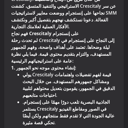
الاستراتيجي والتنفيذ المتسق، كشفت Crescitaly عن سر
نجاحها على إنستجرام ووضعت معايير لاستراتيجيات SMM
الفعالة. دعونا نستكشف نهجهم بتفصيل أكبر ونكتشف
الأفكار العملية لعلامتك التجارية.
فهم نجاح Crescitaly على إنستجرام
لم تحدث رحلة Crescitaly إلى النجاح على إنستجرام في
ليلة وضحاها. تعتمد على أهداف واضحة، وفهم للجمهور
المستهدف، والتزام بتقديم محتوى قيمة. فيما يلي نظرة
عامة على استراتيجياتهم الرئيسية:
1. إنشاء محتوى موجه نحو الجمهور:
يولي Crescitaly قيمة لفهم تفضيلات واهتمامات
ومشاكل جمهورهم المستهدف. من خلال البحث
الدقيق في الجمهور، يقومون بتعديل محتواهم لتلبية
احتياجات متابعيهم.
الجاذبية البصرية تلعب دورًا مهمًا على إنستجرام.
يستثمر Crescitaly في الصور ومقاطع الفيديو
عالية الجودة التي لا تقدم فقط منتجاتهم ولكن أيضًا
تحكي قصة مثيرة.