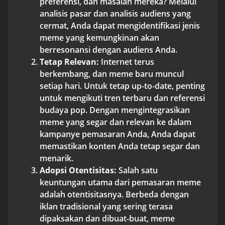
preferensi, dan masalah mereka? Melalui
analisis pasar dan analisis audiens yang
cermat, Anda dapat mengidentifikasi jenis
meme yang kemungkinan akan
berresonansi dengan audiens Anda.
Tetap Relevan:
Internet terus
berkembang, dan meme baru muncul
setiap hari. Untuk tetap up-to-date, penting
untuk mengikuti tren terbaru dan referensi
budaya pop. Dengan mengintegrasikan
meme yang segar dan relevan ke dalam
kampanye pemasaran Anda, Anda dapat
memastikan konten Anda tetap segar dan
menarik.
Adopsi Otentisitas:
Salah satu
keuntungan utama dari pemasaran meme
adalah otentisitasnya. Berbeda dengan
iklan tradisional yang sering terasa
dipaksakan dan dibuat-buat, meme