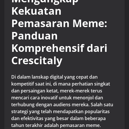
Kekuatan
Pemasaran Meme:
Panduan
Komprehensif dari
Crescitaly
Di dalam lanskap digital yang cepat dan
kompetitif saat ini, di mana perhatian singkat
dan persaingan ketat, merek-merek terus
mencari cara inovatif untuk menonjol dan
terhubung dengan audiens mereka. Salah satu
strategi yang telah mendapatkan popularitas
dan efektivitas yang besar dalam beberapa
tahun terakhir adalah pemasaran meme.