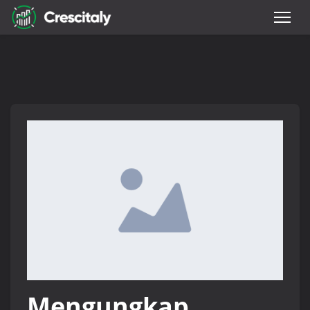
Mengungkap