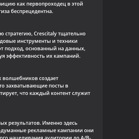
озицию как первопроходец в этой
ртиза беспрецедентна.
 стратегию, Crescitaly тщательно
едовые инструменты и техники
от подход, основанный на данных,
уя эффективность их кампаний.
их волшебников создает
 то захватывающие посты в
тирует, что каждый контент служит
ых результатов. Именно здесь
 продуманные рекламные кампании они
ого нацеливания аудитории до A/B-