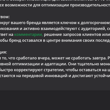
т все возможности для оптимизации производительнос
твом:
руг вашего бренда является ключом к долгосрочному у
икования и активно взаимодействуют с аудиторией, 
твет на
комментарии,
решение запросов клиентов или
чтобы бренд оставался в центре внимания своих послед
ция:
о, что сработало вчера, может не сработать завтра. Ра
вной оптимизации и адаптации. Они тщательно мони
ыстро корректируют стратегии, чтобы оставаться на 
 остаются на передовой инноваций и достигают устойч