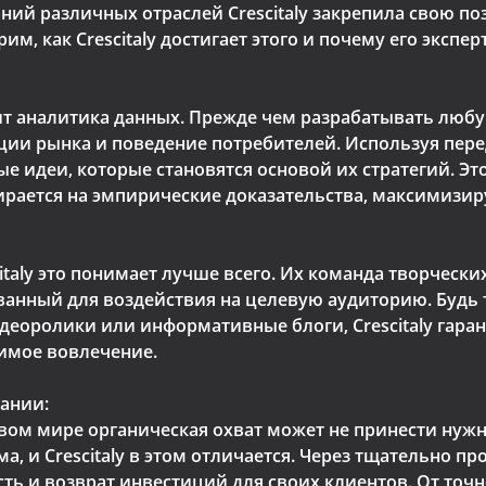
ний различных отраслей Crescitaly закрепила свою п
м, как Crescitaly достигает этого и почему его экспе
ит аналитика данных. Прежде чем разрабатывать любую
нции рынка и поведение потребителей. Используя пер
е идеи, которые становятся основой их стратегий. Эт
ирается на эмпирические доказательства, максимизир
citaly это понимает лучше всего. Их команда творческ
ванный для воздействия на целевую аудиторию. Будь
деоролики или информативные блоги, Crescitaly гаран
имое вовлечение.
ании:
ом мире органическая охват может не принести нужн
ма, и Crescitaly в этом отличается. Через тщательно
ь и возврат инвестиций для своих клиентов. От точн