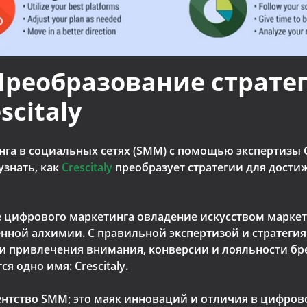
реобразование стратег
scitaly
а в социальных сетях (SMM) с помощью экспертизы Cre
узнать, как
Crescitaly
преобразует стратегии для дости
цифрового маркетинга овладение искусством маркети
енной алхимии. С правильной экспертизой и стратег
 привлечения внимания, конверсии и лояльности бре
 одно имя: Crescitaly.
 агентство SMM; это маяк инноваций и отличия в цифр