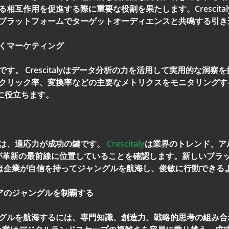
相互作用を促進する際に重要な役割を果たします。Crescita
プラットフォームでターゲットオーディエンスと共鳴する引き
くマーケティング
す。 Crescitalyはデータ分析の力を活用して実用的な洞
リック率、変換率などの主要なメトリクスをモニタリングすることで
に役立ちます。
は、適応力が成功の鍵です。
Crescitaly
は業界のトレンド、ア
が革新の最前線に位置していることを確認します。新しいプラ
talyは企業が自信を持ってジャングルを航海し、俊敏に行動でき
ディアのジャングルを制覇する
ルを航海するには、専門知識、創造力、戦略的思考の組み合わせが必