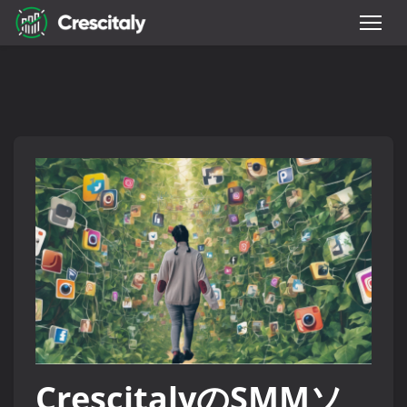
CrescitalyのSMMソ