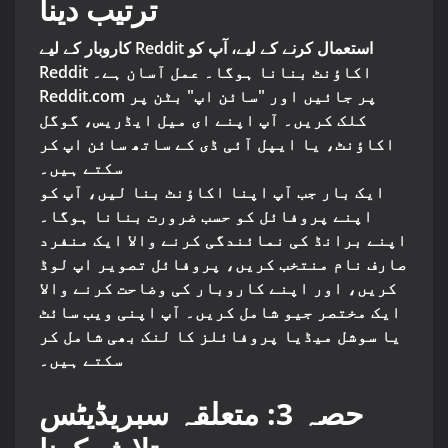
ترتیب دینا
کاروبار کے لیے Reddit استعمال کرنے کے لیے، آپ کو
Reddit اکاؤنٹ بنانا ہوگا۔ عمل آسان ہے۔
Reddit.com پر جائیں اور "سائن اپ" بٹن پر
کلک کریں۔ آپ اپنے ای میل ایڈریس، گوگل
اکاؤنٹ، یا ایپل آئی ڈی کے ساتھ سائن اپ کر
سکتے ہیں۔
ایک بار جب آپ اپنا اکاؤنٹ بنا لیں، آپ کو
اپنے پروفائل کو حسب ضرورت بنانا ہوگا۔
اپنے برانڈ کی نمائندگی کرنے والا ایک منفرد
صارف نام منتخب کریں، پروفائل تصویر اپ لوڈ
کریں، اور اپنے کاروبار کی وضاحت کرنے والا
ایک مختصر جیو شامل کریں۔ آپ اپنی ویب سائٹ
یا سوشل میڈیا پروفائلز کا لنک بھی شامل کر
سکتے ہیں۔
حصہ 3: متعلقہ سبریڈیٹس