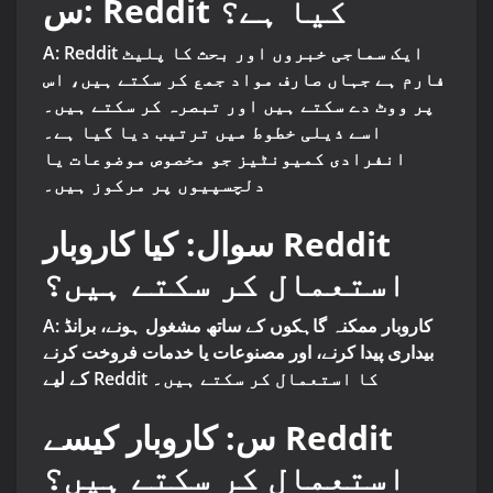
س: Reddit کیا ہے؟
A: Reddit ایک سماجی خبروں اور بحث کا پلیٹ
فارم ہے جہاں صارف مواد جمع کر سکتے ہیں، اس
پر ووٹ دے سکتے ہیں اور تبصرہ کر سکتے ہیں۔
اسے ذیلی خطوط میں ترتیب دیا گیا ہے۔
انفرادی کمیونٹیز جو مخصوص موضوعات یا
دلچسپیوں پر مرکوز ہیں۔
سوال: کیا کاروبار Reddit
استعمال کر سکتے ہیں؟
A: کاروبار ممکنہ گاہکوں کے ساتھ مشغول ہونے، برانڈ
بیداری پیدا کرنے، اور مصنوعات یا خدمات فروخت کرنے
کے لیے Reddit کا استعمال کر سکتے ہیں۔
س: کاروبار کیسے Reddit
استعمال کر سکتے ہیں؟