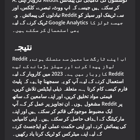
A: کاروبار اپنی Reddit کوششوں کی کامیابی کی پیمائش
کر سکتے ہیں جیسے کہ اپ ووٹ، تبصرے، کلکس، اور
تبادلوں کی پیمائش۔ وہ Reddit سے ٹریفک اور سیلز کو
ٹریک کرنے کے لیے Google Analytics جیسے ٹولز کا
بھی استعمال کر سکتے ہیں۔
نتیجہ
Reddit اب اپنے ٹارگٹ سامعین سے منسلک ہونے،
لیڈز پیدا کرنے اور سیلز بڑھانے کے لیے
کاروبار میں ہے۔ 2023 میں کاروبار کے لیے Reddit
استعمال کرنے کے لیے، آپ کو یہ سمجھنا چاہیے کہ پلیٹ
فارم کیسے کام کرتا ہے، متعلقہ ذیلی ایڈیٹس تلاش کریں،
قیمتی مواد تخلیق کریں، اور اپنے سامعین کے ساتھ
مشغول ہوں۔ ان تجاویز پر عمل کر کے، آپ Reddit پر
ایک مضبوط موجودگی قائم کر سکتے ہیں اور اپنے
مارکیٹنگ کے اہداف حاصل کر سکتے ہیں۔ اپنی کامیابی
کی پیمائش کرنے اور اپنی حکمت عملی کو ایڈجسٹ کرنے
کے لیے اپنے میٹرکس کو ٹریک کرنا یاد رکھیں۔