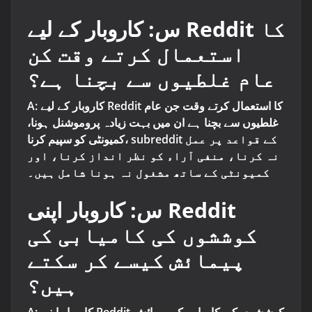
س: کاروبار کے لیے Reddit کا
استعمال کرتے وقت کن
عام غلطیوں سے بچنا ہے؟
A: کاروبار کے لیے Reddit کا استعمال کرتے وقت جن عام
غلطیوں سے بچنا ہے ان میں بہت زیادہ پروموشنل ہونا،
کمیونٹی کو سپیم کرنا، subreddit کے قواعد پر عمل
نہ کرنا، منفی آراء کو نظر انداز کرنا، اور
کمیونٹی کے ساتھ مشغول نہ ہونا شامل ہیں۔
س: کاروبار اپنی Reddit
کوششوں کی کامیابی کی
پیمائش کیسے کر سکتے
ہیں؟