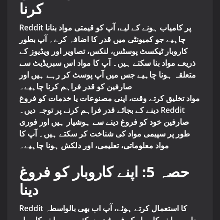
کرنا
Reddit پر کامیاب ہونے کے لیے، آپ کو قیمتی مواد بنانا
چاہیے جو کمیونٹی میں قدر کا اضافہ کرے۔ آپ بطور
کاروبار ٹیکسٹ پوسٹس، لنکس، تصاویر اور ویڈیوز کے
ذریعے مواد بنا سکتے ہیں۔ آپ کا مواد اس سبریڈیٹ سے
متعلقہ ہونا چاہیے جس میں آپ پوسٹ کر رہے ہیں اور
صارفین کو قدر فراہم کرنا چاہیے۔
مواد تخلیق کرتے وقت، اپنی مصنوعات یا خدمات کو فروغ
دینے کے بجائے قدر فراہم کرنے پر توجہ دیں۔ Reddit
صارفین خود کو فروغ دینے سے ہوشیار ہیں اور فوری
طور پر سپیمی مواد کی شناخت کر سکتے ہیں۔ آپ کا
مواد معلوماتی، تعلیمی، اور دلکش ہونا چاہیے۔
حصہ 5: اپنے کاروبار کو فروغ
دینا
Reddit کا استعمال کرتے ہوئے، آپ اب بھی بالواسطہ