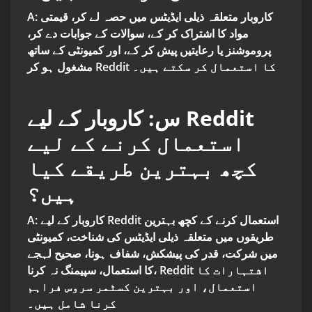
A: کاروبار متعلقہ ذیلی ایڈیٹس میں حصہ لے کر، قیمتی
مواد کا اشتراک کر کے، سوالات کے جوابات دے کر،
پروموشنز یا رعایتیں پیش کر کے، اور کمیونٹی کے ساتھ
مشغول ہو کر Reddit کا استعمال کر سکتے ہیں۔
س: کاروبار کے لیے Reddit
استعمال کرنے کے لیے
کچھ بہترین طریقے کیا
ہیں؟
A: کاروبار کے لیے Reddit استعمال کرنے کے کچھ بہترین
طریقوں میں متعلقہ ذیلی ایڈیٹس کی شناخت، کمیونٹی
میں شرکت، قدر کی پیشکش، شفاف ہونا، صحیح لہجے
کا استعمال، سپیمنگ نہ کرنا، Reddit اشتہارات کا
استعمال، اور بہترین کسٹمر سروس فراہم
کرنا شامل ہیں۔