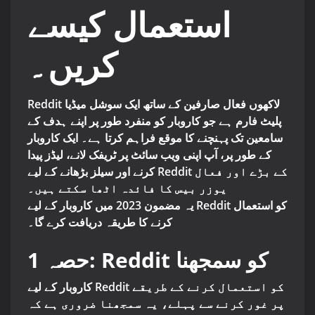
استعمال کیسے
کریں۔
Reddit لاکھوں فعال صارفین کے ساتھ ایک سوشل میڈیا
پلیٹ فارم ہے جو کاروبار کو منفرد طور پر اپنے ہدف کے
سامعین تک پہنچنے کا موقع فراہم کرتا ہے۔ ایک کاروبار
کے طور پر، آپ اپنی ویب سائٹ پر ٹریفک لانے، لیڈز پیدا
کرنے اور سیلز بڑھانے کے لیے Reddit کے بڑے اور فعال
یوزر بیس کا فائدہ اٹھا سکتے ہیں۔
یہ مضمون 2023 میں کاروبار کے لیے Reddit کو استعمال
کرنے کا طریقہ دریافت کرے گا۔
حصہ 1: Reddit کو سمجھنا
کاروبار کے لیے Reddit کو استعمال کرنے کے طریقے
پر غور کرنے سے پہلے، یہ سمجھنا ضروری ہے کہ