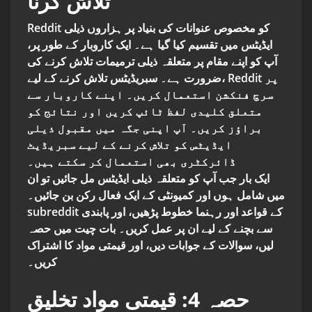
تلاش کرنا
Reddit کو مخصوص عنوانات کی بنیاد پر ہزاروں ذیلی
ایڈیٹس میں تقسیم کیا گیا ہے۔ ایک کاروبار کے طور پر،
آپ کو اپنے مقام پر متعلقہ ذیلی ترمیمات تلاش کرنے کی
ضرورت ہے۔ سبریڈیٹس تلاش کرنے کے لیے، Reddit پر
سرچ فنکشن استعمال کریں۔ اپنے کاروبار سے
متعلق کلیدی لفظ ٹائپ کریں اور نتائج کو
براؤز کریں۔ آپ اپنی جگہ میں مقبول ذیلی
ایڈیٹس کو تلاش کرنے کے لیے سبریڈیٹ
ڈائرکٹری بھی استعمال کر سکتے ہیں۔
ایک بار جب آپ کو متعلقہ ذیلی ایڈیٹس مل جائیں تو ان
میں شامل ہوں اور کمیونٹی کے ایک فعال رکن بن جائیں۔
subreddit کے قواعد اور رہنما خطوط پڑھیں، اور پابندی
سے بچنے کے لیے ان پر عمل کریں۔ بات چیت میں حصہ
لیں، سوالات کے جوابات دیں، اور قیمتی مواد کا اشتراک
کریں۔
حصہ 4: قیمتی مواد تخلیق