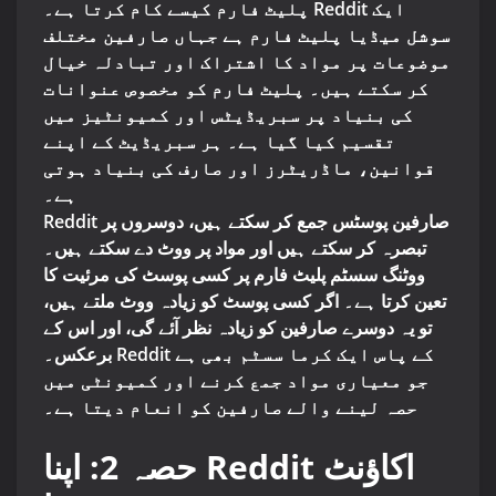
پلیٹ فارم کیسے کام کرتا ہے۔ Reddit ایک
سوشل میڈیا پلیٹ فارم ہے جہاں صارفین مختلف
موضوعات پر مواد کا اشتراک اور تبادلہ خیال
کر سکتے ہیں۔ پلیٹ فارم کو مخصوص عنوانات
کی بنیاد پر سبریڈیٹس اور کمیونٹیز میں
تقسیم کیا گیا ہے۔ ہر سبریڈیٹ کے اپنے
قوانین، ماڈریٹرز اور صارف کی بنیاد ہوتی
ہے۔
Reddit صارفین پوسٹس جمع کر سکتے ہیں، دوسروں پر
تبصرہ کر سکتے ہیں اور مواد پر ووٹ دے سکتے ہیں۔
ووٹنگ سسٹم پلیٹ فارم پر کسی پوسٹ کی مرئیت کا
تعین کرتا ہے۔ اگر کسی پوسٹ کو زیادہ ووٹ ملتے ہیں،
تو یہ دوسرے صارفین کو زیادہ نظر آئے گی، اور اس کے
برعکس۔ Reddit کے پاس ایک کرما سسٹم بھی ہے
جو معیاری مواد جمع کرنے اور کمیونٹی میں
حصہ لینے والے صارفین کو انعام دیتا ہے۔
حصہ 2: اپنا Reddit اکاؤنٹ