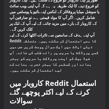
طور پر اپنے کاروبار کو فروغ دے سکتے ہیں۔ اپنے کاروبار
کو فروغ دینے کا ایک طریقہ یہ ہے کہ آپ اپنی ویب سائٹ
یا سوشل میڈیا پروفائلز کے لنکس اپنے بائیو یا پوسٹس میں
شامل کریں۔ اگر آپ کا مواد قیمتی ہے، تو صارفین آپ
کے کاروبار کے بارے میں مزید جاننے کے لیے آپ کے لنک پر
کلک کریں گے۔
آپ اپنے ہدف کے سامعین سے تاثرات اکٹھا کرنے کے لیے
Reddit کا بھی استعمال کر سکتے ہیں۔ متعلقہ
ذیلی ایڈٹ میں ایک سوال پوسٹ کریں جس میں
کسی پروڈکٹ یا سروس پر رائے طلب کی جائے۔ آپ
فیڈ بیک کو اپنے پروڈکٹ یا سروس کو بہتر
بنانے اور کسٹمر کا بہتر تجربہ بنانے کے
لیے استعمال کر سکتے ہیں۔
کاروبار میں Reddit استعمال
کرنے کے لیے اکثر پوچھے گئے
سوالات