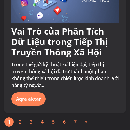
Vai Trò của Phân Tích
Dữ Liệu trong Tiếp Thị
Truyền Thông Xã Hội
Trong thế giới kỹ thuật số hiện đại, tiếp thị
truyền thông xã hội đã trở thành một phần
không thể thiếu trong chiến lược kinh doanh. Với
hàng tỷ ngườ...
Aqra aktar
1
2
3
4
5
6
7
»