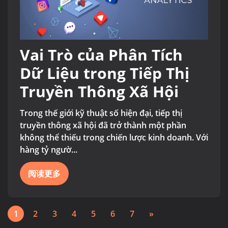
Vai Trò của Phân Tích
Dữ Liệu trong Tiếp Thị
Truyền Thông Xã Hội
Trong thế giới kỹ thuật số hiện đại, tiếp thị
truyền thông xã hội đã trở thành một phần
không thể thiếu trong chiến lược kinh doanh. Với
hàng tỷ ngườ...
阅读更多
1
2
3
4
5
6
7
»