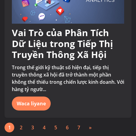
Vai Trò của Phân Tích
Dữ Liệu trong Tiếp Thị
Truyền Thông Xã Hội
Trong thế giới kỹ thuật số hiện đại, tiếp thị
truyền thông xã hội đã trở thành một phần
không thể thiếu trong chiến lược kinh doanh. Với
hàng tỷ ngườ...
Waca liyane
1
2
3
4
5
6
7
»