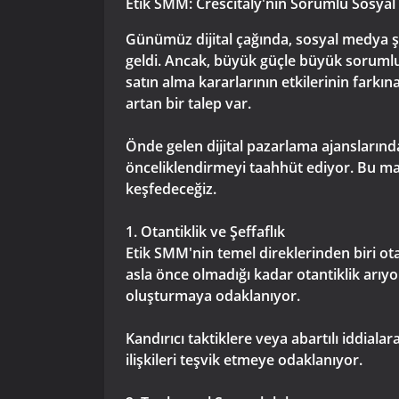
Etik SMM: Crescitaly'nin Sorumlu Sosy
Günümüz dijital çağında, sosyal medya şi
geldi. Ancak, büyük güçle büyük soruml
satın alma kararlarının etkilerinin far
artan bir talep var.
Önde gelen dijital pazarlama ajanslarınd
önceliklendirmeyi taahhüt ediyor. Bu mak
keşfedeceğiz.
1. Otantiklik ve Şeffaflık
Etik SMM'nin temel direklerinden biri otan
asla önce olmadığı kadar otantiklik arıyo
oluşturmaya odaklanıyor.
Kandırıcı taktiklere veya abartılı iddial
ilişkileri teşvik etmeye odaklanıyor.