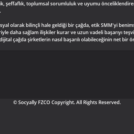
lik, şeffaflık, toplumsal sorumluluk ve uyumu önceliklendir
.
yal olarak bilinçli hale geldiği bir çağda, etik SMM'yi benim
le daha sağlam ilişkiler kurar ve uzun vadeli başarıyı teşvi
ital çağda şirketlerin nasıl başarılı olabileceğinin net bir ö
© Socyally FZCO Copyright. All Rights Reserved.