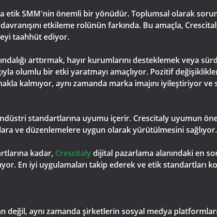
 etik SMM'nin önemli bir yönüdür. Toplumsal olarak sorumlu
avranışını etkileme rolünün farkında. Bu amaçla, Crescitaly
meyi taahhüt ediyor.
dalığı arttırmak, hayır kurumlarını desteklemek veya sürdür
ıyla olumlu bir etki yaratmayı amaçlıyor. Pozitif değişiklikle
akla kalmıyor, aynı zamanda marka imajını iyileştiriyor ve 
 endüstri standartlarına uyumu içerir. Crescitaly uyumun ö
ara ve düzenlemelere uygun olarak yürütülmesini sağlıyor.
rtlarına kadar,
Crescitaly
dijital pazarlama alanındaki en s
or. En iyi uygulamaları takip ederek ve etik standartları kor
an değil, aynı zamanda şirketlerin sosyal medya platformları