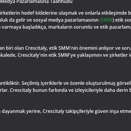
al Medya Pazarlamasına Taahhüdü
rketlerin hedef kitlelerine ulaşmak ve onlarla etkileşimde 
uluk da gelir ve sosyal medya pazarlamasının
(SMM
) etik s
kına varmaya başladıkça, markaların sorumlu ve etik pazarl
an biri olan Crescitaly, etik SMM'nin önemini anlıyor ve sor
alede, Crescitaly'nin etik SMM'ye yaklaşımını ve şirketler
tikliktir. Seçilmiş içeriklerle ve özenle oluşturulmuş görselle
rlar. Crescitaly bunun farkında ve izleyicileriyle daha derin
ara dayanmak yerine, Crescitaly takipçileriyle güven inşa etm