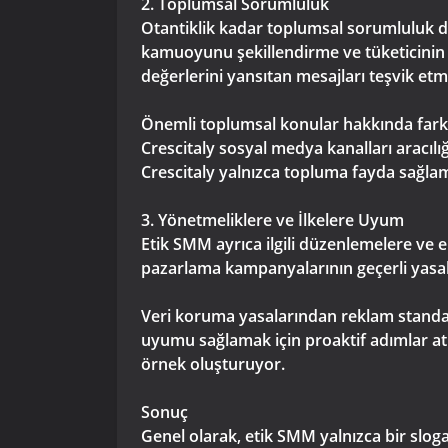
2. Toplumsal Sorumluluk
Otantiklik kadar toplumsal sorumluluk da
kamuoyunu şekillendirme ve tüketicinin d
değerlerini yansıtan mesajları teşvik et
Önemli toplumsal konular hakkında farkın
Crescitaly sosyal medya kanalları aracılığ
Crescitaly yalnızca topluma fayda sağlam
3. Yönetmeliklere ve İlkelere Uyum
Etik SMM ayrıca ilgili düzenlemelere ve
pazarlama kampanyalarının geçerli yasal
Veri koruma yasalarından reklam standa
uyumu sağlamak için proaktif adımlar atıy
örnek oluşturuyor.
Sonuç
Genel olarak, etik SMM yalnızca bir slog