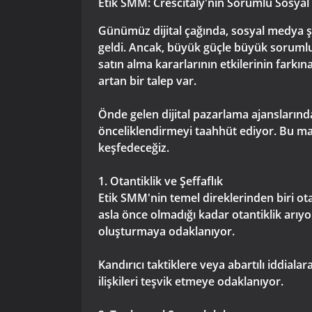
Etik SMM: Crescitaly'nin Sorumlu Sosy
Günümüz dijital çağında, sosyal medya şi
geldi. Ancak, büyük güçle büyük soruml
satın alma kararlarının etkilerinin far
artan bir talep var.
Önde gelen dijital pazarlama ajanslarınd
önceliklendirmeyi taahhüt ediyor. Bu mak
keşfedeceğiz.
1. Otantiklik ve Şeffaflık
Etik SMM'nin temel direklerinden biri otan
asla önce olmadığı kadar otantiklik arıyo
oluşturmaya odaklanıyor.
Kandırıcı taktiklere veya abartılı iddial
ilişkileri teşvik etmeye odaklanıyor.