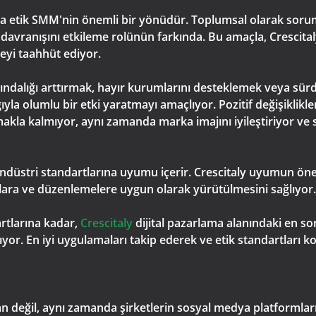
 etik SMM'nin önemli bir yönüdür. Toplumsal olarak sorumlu
avranışını etkileme rolünün farkında. Bu amaçla, Crescitaly
meyi taahhüt ediyor.
dalığı arttırmak, hayır kurumlarını desteklemek veya sürdür
ıyla olumlu bir etki yaratmayı amaçlıyor. Pozitif değişiklikle
akla kalmıyor, aynı zamanda marka imajını iyileştiriyor ve 
 endüstri standartlarına uyumu içerir. Crescitaly uyumun ö
ara ve düzenlemelere uygun olarak yürütülmesini sağlıyor.
rtlarına kadar,
Crescitaly
dijital pazarlama alanındaki en s
or. En iyi uygulamaları takip ederek ve etik standartları kor
an değil, aynı zamanda şirketlerin sosyal medya platformları