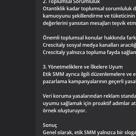
2. Toplumsal Sorumluluk
Otantiklik kadar toplumsal sorumluluk da
kamuoyunu şekillendirme ve tüketicinin d
değerlerini yansıtan mesajları teşvik et
Önemli toplumsal konular hakkında farkın
Crescitaly sosyal medya kanalları aracılığ
Crescitaly yalnızca topluma fayda sağlam
3. Yönetmeliklere ve İlkelere Uyum
Etik SMM ayrıca ilgili düzenlemelere ve
pazarlama kampanyalarının geçerli yasal
Veri koruma yasalarından reklam standa
uyumu sağlamak için proaktif adımlar atıy
örnek oluşturuyor.
Sonuç
Genel olarak, etik SMM yalnızca bir slog