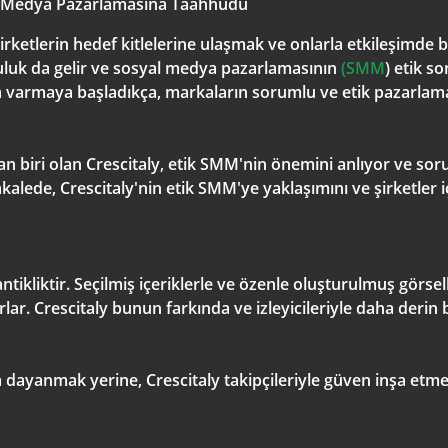
al Medya Pazarlamasına Taahhüdü
rketlerin hedef kitlelerine ulaşmak ve onlarla etkileşimde 
uluk da gelir ve sosyal medya pazarlamasının
(SMM
) etik s
kına varmaya başladıkça, markaların sorumlu ve etik pazarl
an biri olan Crescitaly, etik SMM'nin önemini anlıyor ve sor
alede, Crescitaly'nin etik SMM'ye yaklaşımını ve şirketler
tikliktir. Seçilmiş içeriklerle ve özenle oluşturulmuş görselle
rlar. Crescitaly bunun farkında ve izleyicileriyle daha derin
ara dayanmak yerine, Crescitaly takipçileriyle güven inşa etm