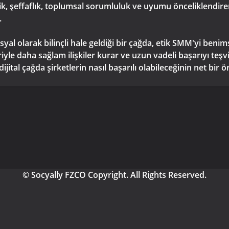
lik, şeffaflık, toplumsal sorumluluk ve uyumu önceliklendir
.
yal olarak bilinçli hale geldiği bir çağda, etik SMM'yi benim
le daha sağlam ilişkiler kurar ve uzun vadeli başarıyı teşvi
ital çağda şirketlerin nasıl başarılı olabileceğinin net bir ö
© Socyally FZCO Copyright. All Rights Reserved.