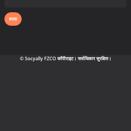
वपस
© Socyally FZCO कॉपीराइट। सर्वाधिकार सुरक्षित।