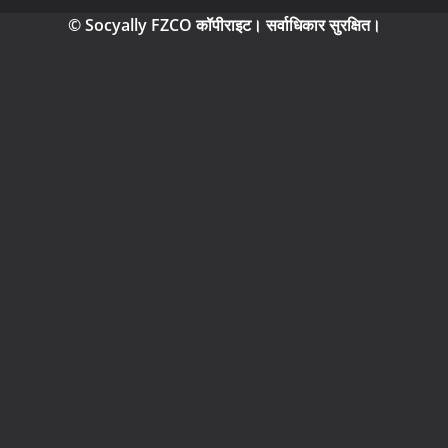
© Socyally FZCO कॉपीराइट। सर्वाधिकार सुरक्षित।