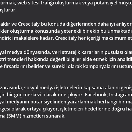
 artırmak, web sitesi trafiği oluşturmak veya potansiyel müşt
uşturur.
kraldır ve Crescitaly bu konuda diğerlerinden daha iyi anlıyo
çerikler oluşturma konusunda yetenekli bir ekip bulunmaktadır.
endirici makalelere kadar, Crescitaly her içeriği maksimum et
yal medya dünyasında, veri stratejik kararların pusulası olar
ri trendleri hakkında değerli bilgiler elde etmek için analiti
üme fırsatlarını belirler ve sürekli olarak kampanyalarını üs
zarasında, sosyal medya işletmelerin kapsama alanını genişle
in bir güç merkezi olarak öne çıkıyor. Facebook, Instagram,
syal medyanın potansiyelinden yararlanmak herhangi bir mar
esi olarak ortaya çıkıyor, işletmeleri hedeflerine doğru hass
ma (SMM) hizmetleri sunarak.