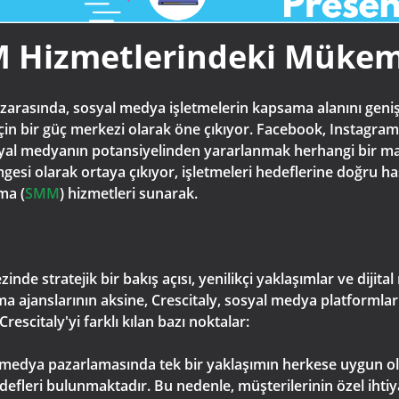
M Hizmetlerindeki Mükem
zarasında, sosyal medya işletmelerin kapsama alanını genişle
in bir güç merkezi olarak öne çıkıyor. Facebook, Instagram,
syal medyanın potansiyelinden yararlanmak herhangi bir mar
esi olarak ortaya çıkıyor, işletmeleri hedeflerine doğru hass
ma (
SMM
) hizmetleri sunarak.
e stratejik bir bakış açısı, yenilikçi yaklaşımlar ve dijital
a ajanslarının aksine, Crescitaly, sosyal medya platformları
escitaly'yi farklı kılan bazı noktalar:
yal medya pazarlamasında tek bir yaklaşımın herkese uygun 
hedefleri bulunmaktadır. Bu nedenle, müşterilerinin özel ihti