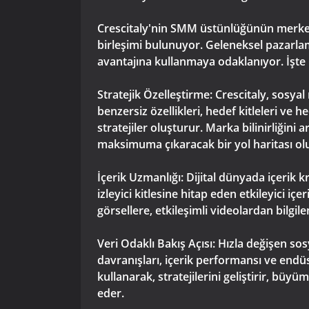
Crescitaly'nin SMM üstünlüğünün merkezind
birleşimi bulunuyor. Geleneksel pazarla
avantajına kullanmaya odaklanıyor. İşte Cr
Stratejik Özelleştirme: Crescitaly, sos
benzersiz özellikleri, hedef kitleleri ve 
stratejiler oluşturur. Marka bilinirliğini
maksimuma çıkaracak bir yol haritası ol
İçerik Uzmanlığı: Dijital dünyada içerik 
izleyici kitlesine hitap eden etkileyici i
görsellere, etkileşimli videolardan bilgil
Veri Odaklı Bakış Açısı: Hızla değişen sos
davranışları, içerik performansı ve endüst
kullanarak, stratejilerini geliştirir, büy
eder.