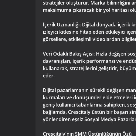
stratejiler oluşturur. Marka bilinirliğini
maksimuma çıkaracak bir yol haritası ol
İçerik Uzmanlığı: Dijital dünyada içerik 
izleyici kitlesine hitap eden etkileyici i
görsellere, etkileşimli videolardan bilgil
Veri Odaklı Bakış Açısı: Hızla değişen sos
davranışları, içerik performansı ve endüst
kullanarak, stratejilerini geliştirir, büy
eder.
Dijital pazarlamanın sürekli değişen man
kurmaları ve dönüşümler elde etmeleri iç
geniş kullanıcı tabanlarına sahipken, so
bağlamda, Crescitaly üstün bir başarı simg
yönlendiren eşsiz Sosyal Medya Pazarla
Crescitaly'nin SMM Üstünlüğünün Özü