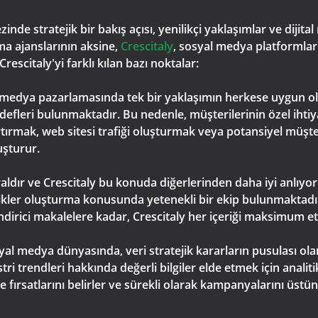
e stratejik bir bakış açısı, yenilikçi yaklaşımlar ve dijital
ma ajanslarının aksine,
Crescitaly
, sosyal medya platformları
escitaly'yi farklı kılan bazı noktalar:
yal medya pazarlamasında tek bir yaklaşımın herkese uygun 
hedefleri bulunmaktadır. Bu nedenle, müşterilerinin özel ihti
 artırmak, web sitesi trafiği oluşturmak veya potansiyel müşt
uşturur.
kraldır ve Crescitaly bu konuda diğerlerinden daha iyi anlıyo
çerikler oluşturma konusunda yetenekli bir ekip bulunmaktadır.
endirici makalelere kadar, Crescitaly her içeriği maksimum et
yal medya dünyasında, veri stratejik kararların pusulası olar
ri trendleri hakkında değerli bilgiler elde etmek için analiti
üme fırsatlarını belirler ve sürekli olarak kampanyalarını üs