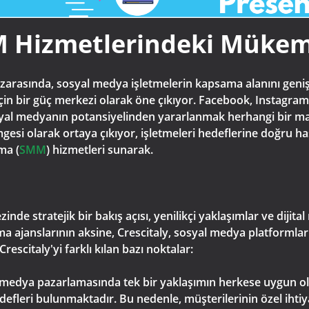
M Hizmetlerindeki Mükem
zarasında, sosyal medya işletmelerin kapsama alanını genişle
in bir güç merkezi olarak öne çıkıyor. Facebook, Instagram,
syal medyanın potansiyelinden yararlanmak herhangi bir mar
esi olarak ortaya çıkıyor, işletmeleri hedeflerine doğru hass
ma (
SMM
) hizmetleri sunarak.
e stratejik bir bakış açısı, yenilikçi yaklaşımlar ve dijital
a ajanslarının aksine, Crescitaly, sosyal medya platformları
escitaly'yi farklı kılan bazı noktalar:
yal medya pazarlamasında tek bir yaklaşımın herkese uygun 
hedefleri bulunmaktadır. Bu nedenle, müşterilerinin özel ihti