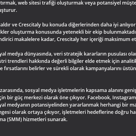
 artırmak, web sitesi trafiği oluşturmak veya potansiyel müşt
uşturur.
kraldır ve Crescitaly bu konuda diğerlerinden daha iyi anlıyo
çerikler oluşturma konusunda yetenekli bir ekip bulunmaktadır.
endirici makalelere kadar, Crescitaly her içeriği maksimum et
yal medya dünyasında, veri stratejik kararların pusulası olar
ri trendleri hakkında değerli bilgiler elde etmek için analiti
üme fırsatlarını belirler ve sürekli olarak kampanyalarını üs
zarasında, sosyal medya işletmelerin kapsama alanını genişle
in bir güç merkezi olarak öne çıkıyor. Facebook, Instagram,
syal medyanın potansiyelinden yararlanmak herhangi bir mar
esi olarak ortaya çıkıyor, işletmeleri hedeflerine doğru hass
ma (SMM) hizmetleri sunarak.