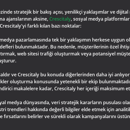
e stratejik bir bakış açısı, yenilikçi yaklaşımlar ve dijital
ma ajanslarının aksine,
Crescitaly
, sosyal medya platformları
escitaly'yi farklı kılan bazı noktalar:
yal medya pazarlamasında tek bir yaklaşımın herkese uygun 
hedefleri bulunmaktadır. Bu nedenle, müşterilerinin özel ihti
 artırmak, web sitesi trafiği oluşturmak veya potansiyel müşt
uşturur.
kraldır ve Crescitaly bu konuda diğerlerinden daha iyi anlıyo
çerikler oluşturma konusunda yetenekli bir ekip bulunmaktadır.
endirici makalelere kadar, Crescitaly her içeriği maksimum et
yal medya dünyasında, veri stratejik kararların pusulası olar
ri trendleri hakkında değerli bilgiler elde etmek için analiti
üme fırsatlarını belirler ve sürekli olarak kampanyalarını üs