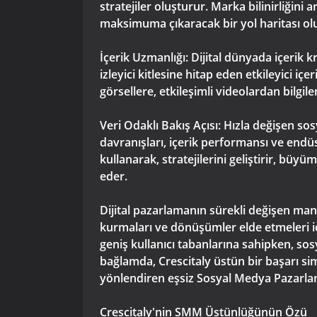
stratejiler oluşturur. Marka bilinirliğini
maksimuma çıkaracak bir yol haritası ol
İçerik Uzmanlığı: Dijital dünyada içerik 
izleyici kitlesine hitap eden etkileyici i
görsellere, etkileşimli videolardan bilgil
Veri Odaklı Bakış Açısı: Hızla değişen sos
davranışları, içerik performansı ve endüst
kullanarak, stratejilerini geliştirir, büy
eder.
Dijital pazarlamanın sürekli değişen man
kurmaları ve dönüşümler elde etmeleri iç
geniş kullanıcı tabanlarına sahipken, so
bağlamda, Crescitaly üstün bir başarı simg
yönlendiren eşsiz Sosyal Medya Pazarla
Crescitaly'nin SMM Üstünlüğünün Özü