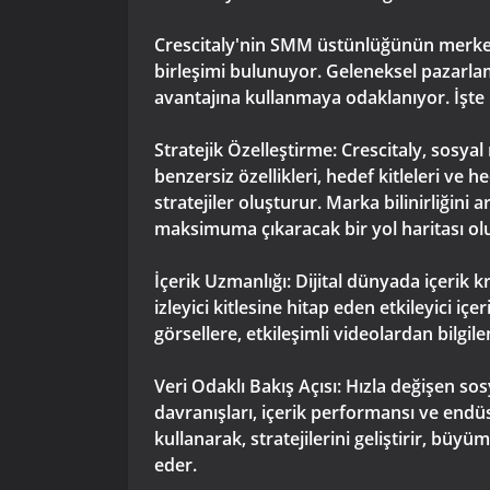
Crescitaly'nin SMM üstünlüğünün merkezind
birleşimi bulunuyor. Geleneksel pazarla
avantajına kullanmaya odaklanıyor. İşte Cr
Stratejik Özelleştirme: Crescitaly, sos
benzersiz özellikleri, hedef kitleleri ve 
stratejiler oluşturur. Marka bilinirliğini
maksimuma çıkaracak bir yol haritası ol
İçerik Uzmanlığı: Dijital dünyada içerik 
izleyici kitlesine hitap eden etkileyici i
görsellere, etkileşimli videolardan bilgil
Veri Odaklı Bakış Açısı: Hızla değişen sos
davranışları, içerik performansı ve endüst
kullanarak, stratejilerini geliştirir, büy
eder.