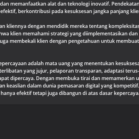
dan memanfaatkan alat dan teknologi inovatif. Pendekata
fektif, berkontribusi pada kesuksesan jangka panjang klie
kan kliennya dengan mendidik mereka tentang kompleks
wa klien memahami strategi yang diimplementasikan dan ala
uga membekali klien dengan pengetahuan untuk membuat 
kepercayaan adalah mata uang yang menentukan kesuksesa
eterlibatan yang jujur, pelaporan transparan, adaptasi teru
t dipercaya. Dengan membuka tirai dan memamerkan upaya 
 keaslian dalam dunia pemasaran digital yang kompetitif. 
anya efektif tetapi juga dibangun di atas dasar kepercayaa