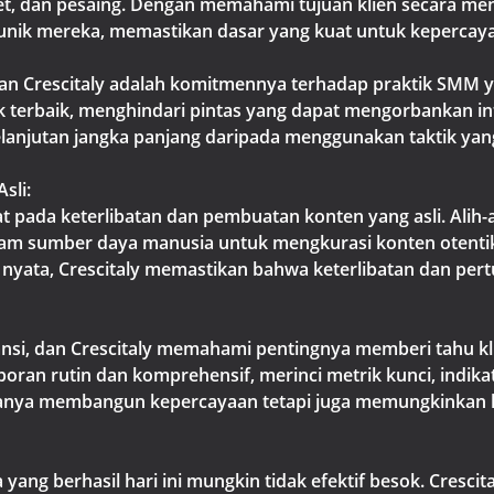
get, dan pesaing. Dengan memahami tujuan klien secara me
 unik mereka, memastikan dasar yang kuat untuk kepercay
an Crescitaly adalah komitmennya terhadap praktik SMM ya
k terbaik, menghindari pintas yang dapat mengorbankan int
lanjutan jangka panjang daripada menggunakan taktik 
sli:
pada keterlibatan dan pembuatan konten yang asli. Alih-
alam sumber daya manusia untuk mengkurasi konten otenti
yata, Crescitaly memastikan bahwa keterlibatan dan pert
ansi, dan Crescitaly memahami pentingnya memberi tahu k
ran rutin dan komprehensif, merinci metrik kunci, indikat
k hanya membangun kepercayaan tetapi juga memungkinkan
a yang berhasil hari ini mungkin tidak efektif besok. Cresci