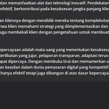
dan memanfaatkan alat dan teknologi inovatif. Pendekata
fektif, berkontribusi pada kesuksesan jangka panjang klie
kan kliennya dengan mendidik mereka tentang kompleks
wa klien memahami strategi yang diimplementasikan dan ala
uga membekali klien dengan pengetahuan untuk membuat 
kepercayaan adalah mata uang yang menentukan kesuksesa
eterlibatan yang jujur, pelaporan transparan, adaptasi teru
t dipercaya. Dengan membuka tirai dan memamerkan upaya 
 keaslian dalam dunia pemasaran digital yang kompetitif. 
anya efektif tetapi juga dibangun di atas dasar kepercayaa