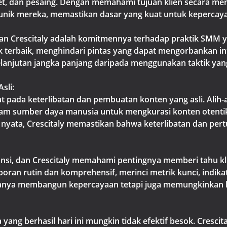
get, dan pesaing. Dengan memahami tujuan klien secara me
 unik mereka, memastikan dasar yang kuat untuk kepercay
an Crescitaly adalah komitmennya terhadap praktik SMM ya
k terbaik, menghindari pintas yang dapat mengorbankan int
lanjutan jangka panjang daripada menggunakan taktik 
sli:
pada keterlibatan dan pembuatan konten yang asli. Alih-
alam sumber daya manusia untuk mengkurasi konten otenti
yata, Crescitaly memastikan bahwa keterlibatan dan pert
ansi, dan Crescitaly memahami pentingnya memberi tahu k
ran rutin dan komprehensif, merinci metrik kunci, indikat
k hanya membangun kepercayaan tetapi juga memungkinkan
a yang berhasil hari ini mungkin tidak efektif besok. Cresci