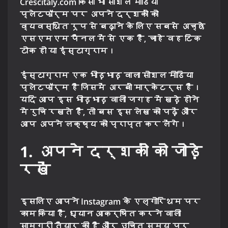
Crescitaly.com किसी भी सोशल मीडिया
प्लेटफॉर्म पर अपने दर्शकों को
व्यवस्थित रूप से बढ़ाने के लिए सबसे अच्छे
एसएमएम पैनल में से एक है, चाहे वह टिक
टोक हो या इंस्टाग्राम।
इंस्टाग्राम एक भीड़भाड़ वाला सोशल मीडिया
प्लेटफॉर्म है जिसमें अरबों मार्केटर्स हैं।
यदि आप इस भीड़भाड़ वाली जगह में खड़े होने
में रुचि रखते हैं, तो बस इस लेख को पढ़ें और
आप अपने लक्ष्य को प्राप्त कर लेंगे।
1. अपने दर्शकों को जोड़े
रखें
इसलिए आपने Instagram के एल्गोरिथम पर
काम किया है, ध्यान आकर्षित करने वाली
सामग्री तैयार की है और उचित समय पर