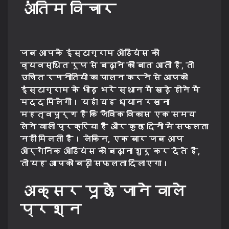
अंतिम विचार
जब आपके इंस्टाग्राम ऑडियंस को
व्यवस्थित रूप से बढ़ाने की बात आती है, तो
उचित रणनीतियों का पालन करने से आपको
इंस्टाग्राम के भीड़ भरे स्थान में खड़े होने में
मदद मिलेगी। यहां यह ध्यान रखना
महत्वपूर्ण है कि जैविक विकास एक समय
लेने वाली प्रक्रिया है और कुछ दिनों में सफलता
नहीं मिलती है। लेकिन, एक बार जब आप
ऑर्गेनिक ऑडियंस को बढ़ाना शुरू कर देते हैं,
तो यह आपको बड़ी सफलता दिलाएगा।
अक्सर पूछे जाने वाले
प्रश्न