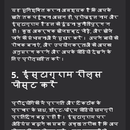
यह सुनिश्चित करना आवश्यक है कि आपके
खाते तक पहुंचना आसान हो, प्रोफाइल नाम और
इंस्टाग्राम हैंडल को ढूंढना चुनौतीपूर्ण न
हो। कुछ आकर्षक खोजशब्द जोड़ें, और खोजे
जाने की संभावनाओं में सुधार करें। अपने बायो को
रोचक बनाएं, और उपयोगकर्ताओं को आपका
अनुसरण करने और आपके वीडियो देखने के
लिए प्रोत्साहित करें।
5. इंस्टाग्राम रील्स
पोस्ट करें
प्रौद्योगिकी में प्रगति और टिकटॉक के
प्रचार के साथ, शॉर्ट-फॉर्म वीडियो सामग्री
प्रतिदिन बढ़ रही है। इंस्टाग्राम पर
ऑडियंस बढ़ाने का सबसे अच्छा तरीका है कि आप