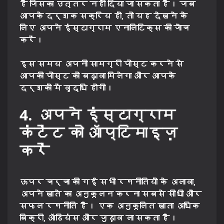
है जिसका उत्तर नहीं दिया जा सकता है। जब
आपके दर्शक सक्रिय हों, तो यह देखने के
लिए अपने इंस्टाग्राम एनालिटिक्स की जाँच
करें।
इस समय अपनी सामग्री पोस्ट करने से
आपकी पोस्ट को बढ़ावा मिलेगा और आपके
दर्शकों में वृद्धि होगी।
4. अपने इंस्टाग्राम
कंटेंट को ऑप्टिमाइज़
करें
ऊपर चर्चा की गई सभी रणनीतियों के अलावा,
अपने खाते का अनुकूलन करना सबसे सीधी और
सफल रणनीति है। एक अनुकूलित खाता अधिक
बिक्री, ऑडियंस और जुड़ाव ला सकता है।